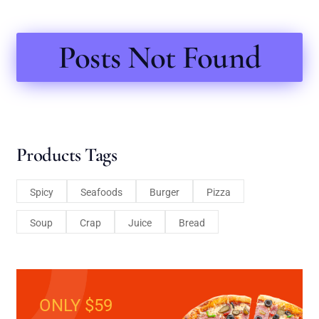
Posts Not Found
Products Tags
Spicy
Seafoods
Burger
Pizza
Soup
Crap
Juice
Bread
ONLY $59