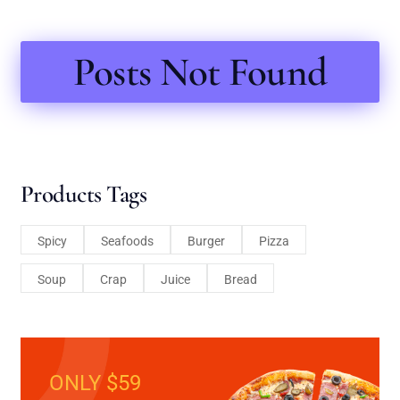
Posts Not Found
Products Tags
Spicy
Seafoods
Burger
Pizza
Soup
Crap
Juice
Bread
ONLY $59