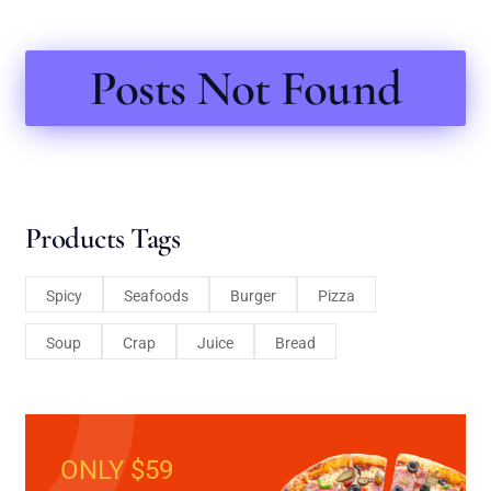
Posts Not Found
Products Tags
Spicy
Seafoods
Burger
Pizza
Soup
Crap
Juice
Bread
ONLY $59