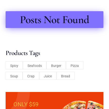
Posts Not Found
Products Tags
Spicy
Seafoods
Burger
Pizza
Soup
Crap
Juice
Bread
ONLY $59