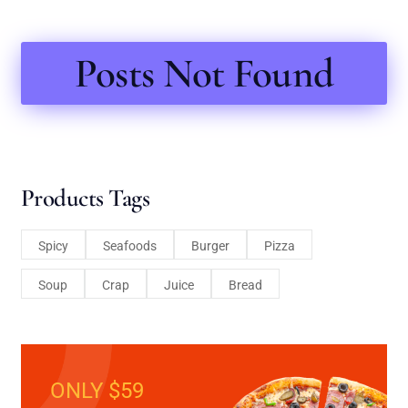
Posts Not Found
Products Tags
Spicy
Seafoods
Burger
Pizza
Soup
Crap
Juice
Bread
ONLY $59