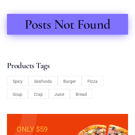
Posts Not Found
Products Tags
Spicy
Seafoods
Burger
Pizza
Soup
Crap
Juice
Bread
ONLY $59