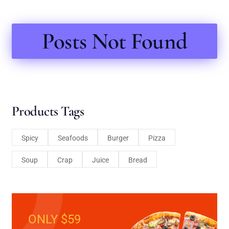
Posts Not Found
Products Tags
Spicy
Seafoods
Burger
Pizza
Soup
Crap
Juice
Bread
ONLY $59