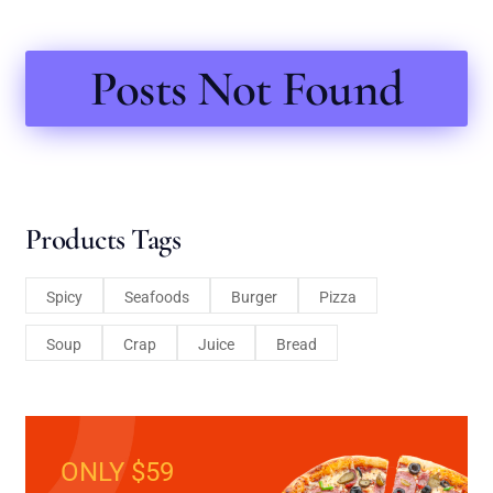
Posts Not Found
Products Tags
Spicy
Seafoods
Burger
Pizza
Soup
Crap
Juice
Bread
ONLY $59