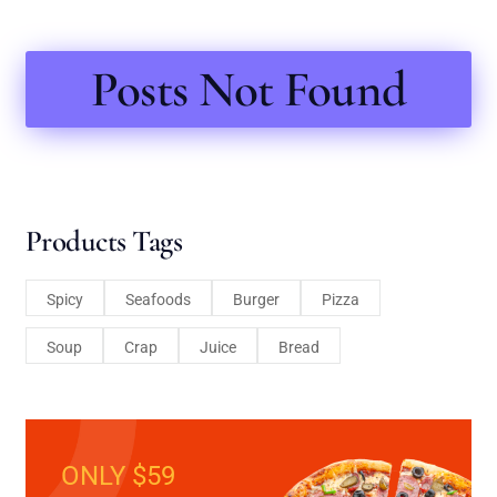
Posts Not Found
Products Tags
Spicy
Seafoods
Burger
Pizza
Soup
Crap
Juice
Bread
ONLY $59