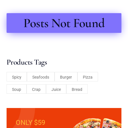
Posts Not Found
Products Tags
Spicy
Seafoods
Burger
Pizza
Soup
Crap
Juice
Bread
ONLY $59