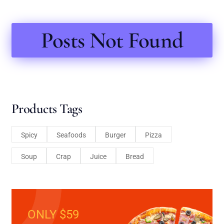
Posts Not Found
Products Tags
Spicy
Seafoods
Burger
Pizza
Soup
Crap
Juice
Bread
ONLY $59