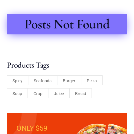
Posts Not Found
Products Tags
Spicy
Seafoods
Burger
Pizza
Soup
Crap
Juice
Bread
ONLY $59