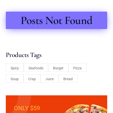
Posts Not Found
Products Tags
Spicy
Seafoods
Burger
Pizza
Soup
Crap
Juice
Bread
ONLY $59