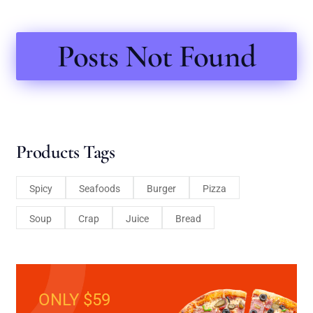
Posts Not Found
Products Tags
Spicy
Seafoods
Burger
Pizza
Soup
Crap
Juice
Bread
ONLY $59