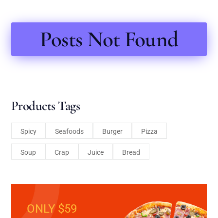
Posts Not Found
Products Tags
Spicy
Seafoods
Burger
Pizza
Soup
Crap
Juice
Bread
ONLY $59