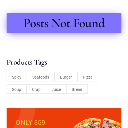
Posts Not Found
Products Tags
Spicy
Seafoods
Burger
Pizza
Soup
Crap
Juice
Bread
ONLY $59