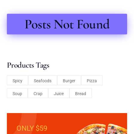
Posts Not Found
Products Tags
Spicy
Seafoods
Burger
Pizza
Soup
Crap
Juice
Bread
ONLY $59