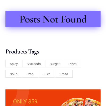
Posts Not Found
Products Tags
Spicy
Seafoods
Burger
Pizza
Soup
Crap
Juice
Bread
ONLY $59