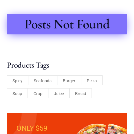
Posts Not Found
Products Tags
Spicy
Seafoods
Burger
Pizza
Soup
Crap
Juice
Bread
ONLY $59