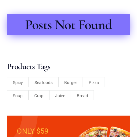
Posts Not Found
Products Tags
Spicy
Seafoods
Burger
Pizza
Soup
Crap
Juice
Bread
ONLY $59