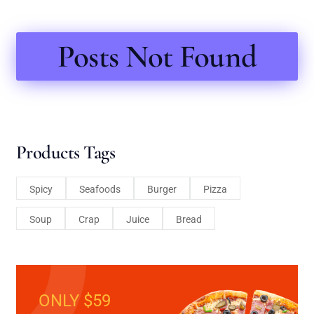
Posts Not Found
Products Tags
Spicy
Seafoods
Burger
Pizza
Soup
Crap
Juice
Bread
ONLY $59