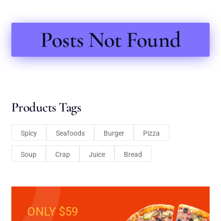
Posts Not Found
Products Tags
Spicy
Seafoods
Burger
Pizza
Soup
Crap
Juice
Bread
ONLY $59