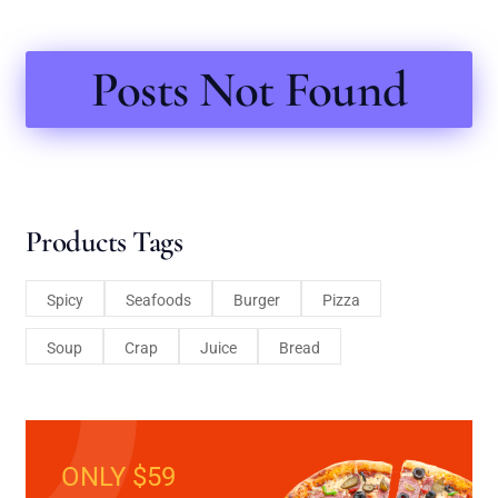
Posts Not Found
Products Tags
Spicy
Seafoods
Burger
Pizza
Soup
Crap
Juice
Bread
ONLY $59