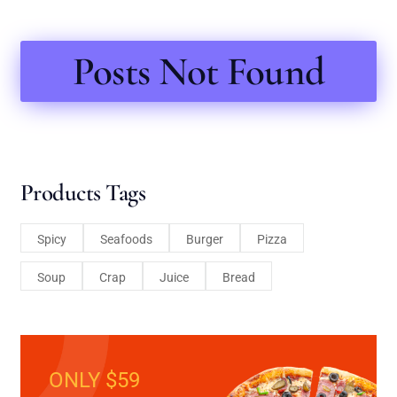
Posts Not Found
Products Tags
Spicy
Seafoods
Burger
Pizza
Soup
Crap
Juice
Bread
ONLY $59