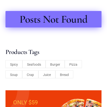
Posts Not Found
Products Tags
Spicy
Seafoods
Burger
Pizza
Soup
Crap
Juice
Bread
ONLY $59