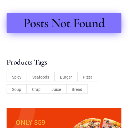
Posts Not Found
Products Tags
Spicy
Seafoods
Burger
Pizza
Soup
Crap
Juice
Bread
ONLY $59