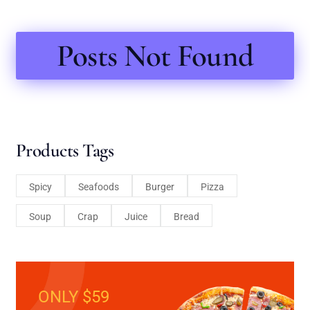
Posts Not Found
Products Tags
Spicy
Seafoods
Burger
Pizza
Soup
Crap
Juice
Bread
ONLY $59