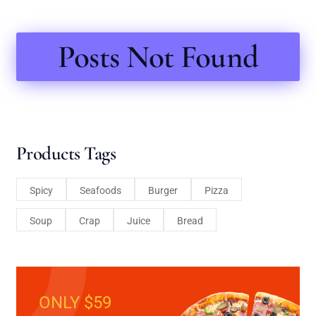
Posts Not Found
Products Tags
Spicy
Seafoods
Burger
Pizza
Soup
Crap
Juice
Bread
ONLY $59