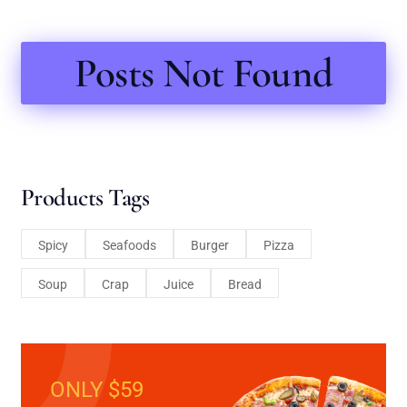
Posts Not Found
Products Tags
Spicy
Seafoods
Burger
Pizza
Soup
Crap
Juice
Bread
ONLY $59