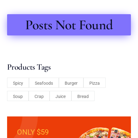
Posts Not Found
Products Tags
Spicy
Seafoods
Burger
Pizza
Soup
Crap
Juice
Bread
ONLY $59