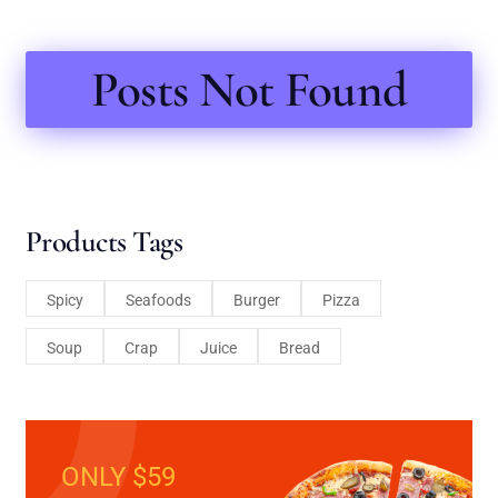
Posts Not Found
Products Tags
Spicy
Seafoods
Burger
Pizza
Soup
Crap
Juice
Bread
ONLY $59