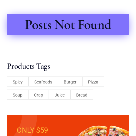
Posts Not Found
Products Tags
Spicy
Seafoods
Burger
Pizza
Soup
Crap
Juice
Bread
ONLY $59