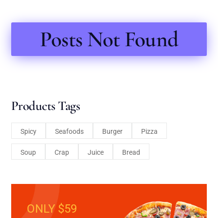
Posts Not Found
Products Tags
Spicy
Seafoods
Burger
Pizza
Soup
Crap
Juice
Bread
ONLY $59