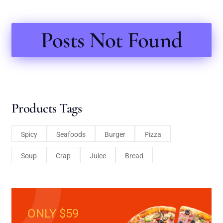
Posts Not Found
Products Tags
Spicy
Seafoods
Burger
Pizza
Soup
Crap
Juice
Bread
ONLY $59