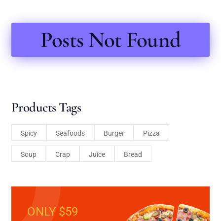
Posts Not Found
Products Tags
Spicy
Seafoods
Burger
Pizza
Soup
Crap
Juice
Bread
ONLY $59