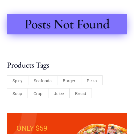
Posts Not Found
Products Tags
Spicy
Seafoods
Burger
Pizza
Soup
Crap
Juice
Bread
ONLY $59