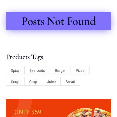
Posts Not Found
Products Tags
Spicy
Seafoods
Burger
Pizza
Soup
Crap
Juice
Bread
ONLY $59