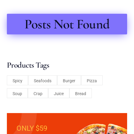
Posts Not Found
Products Tags
Spicy
Seafoods
Burger
Pizza
Soup
Crap
Juice
Bread
ONLY $59