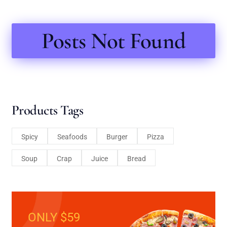
Posts Not Found
Products Tags
Spicy
Seafoods
Burger
Pizza
Soup
Crap
Juice
Bread
ONLY $59