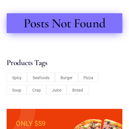
Posts Not Found
Products Tags
Spicy
Seafoods
Burger
Pizza
Soup
Crap
Juice
Bread
ONLY $59