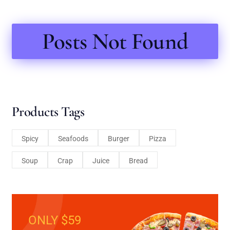
Posts Not Found
Products Tags
Spicy
Seafoods
Burger
Pizza
Soup
Crap
Juice
Bread
ONLY $59