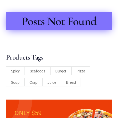
Posts Not Found
Products Tags
Spicy
Seafoods
Burger
Pizza
Soup
Crap
Juice
Bread
ONLY $59