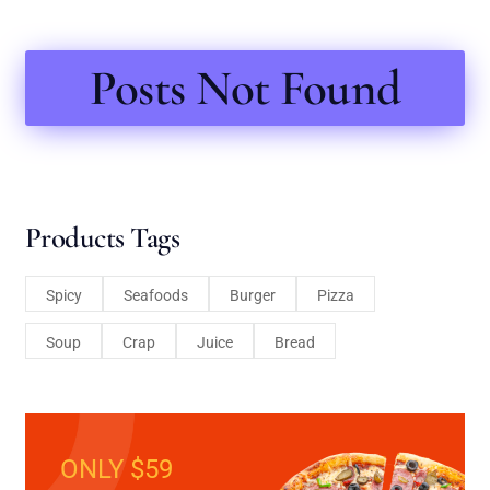
Posts Not Found
Products Tags
Spicy
Seafoods
Burger
Pizza
Soup
Crap
Juice
Bread
ONLY $59