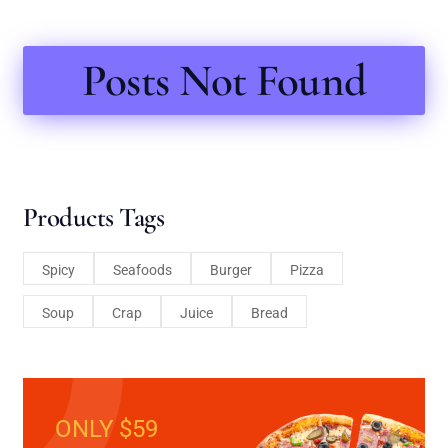
Posts Not Found
Products Tags
Spicy
Seafoods
Burger
Pizza
Soup
Crap
Juice
Bread
ONLY $59