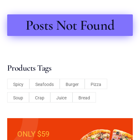
Posts Not Found
Products Tags
Spicy
Seafoods
Burger
Pizza
Soup
Crap
Juice
Bread
ONLY $59