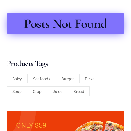
Posts Not Found
Products Tags
Spicy
Seafoods
Burger
Pizza
Soup
Crap
Juice
Bread
ONLY $59