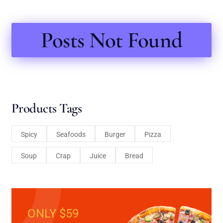
Posts Not Found
Products Tags
Spicy
Seafoods
Burger
Pizza
Soup
Crap
Juice
Bread
ONLY $59