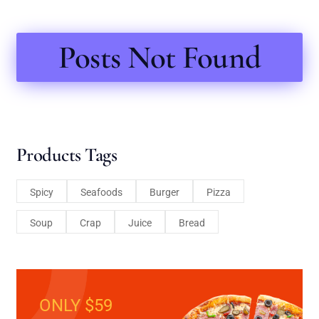
Posts Not Found
Products Tags
Spicy
Seafoods
Burger
Pizza
Soup
Crap
Juice
Bread
ONLY $59