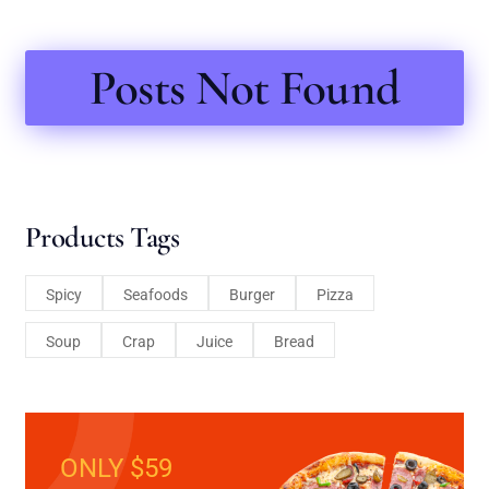
Posts Not Found
Products Tags
Spicy
Seafoods
Burger
Pizza
Soup
Crap
Juice
Bread
ONLY $59