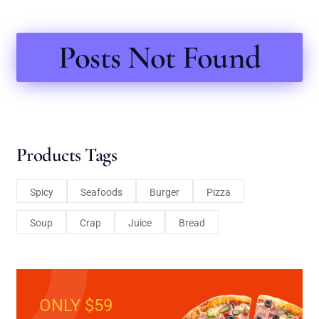
Posts Not Found
Products Tags
Spicy
Seafoods
Burger
Pizza
Soup
Crap
Juice
Bread
ONLY $59